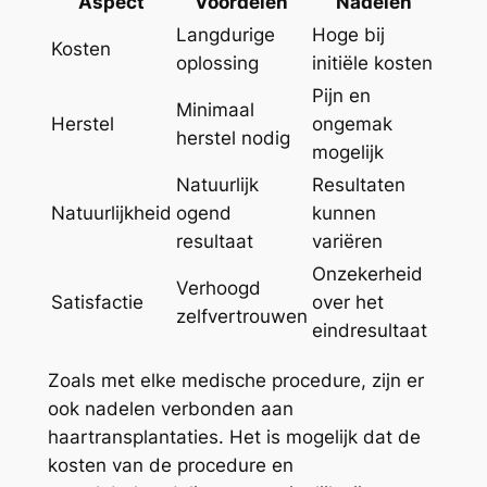
Aspect
Voordelen
Nadelen
Langdurige
Hoge bij
Kosten
oplossing
initiële kosten
Pijn en
Minimaal
Herstel
ongemak
herstel nodig
mogelijk
Natuurlijk
Resultaten
Natuurlijkheid
ogend
kunnen
resultaat
variëren
Onzekerheid
Verhoogd
Satisfactie
over het
zelfvertrouwen
eindresultaat
Zoals met elke medische procedure, zijn er
ook nadelen verbonden aan
haartransplantaties. Het is mogelijk dat de
kosten van de procedure en