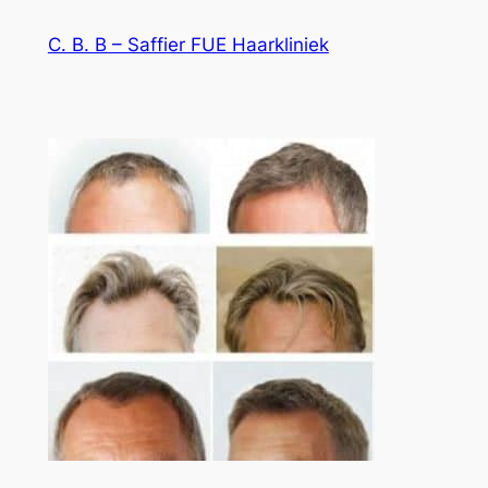
Ga
C. B. B – Saffier FUE Haarkliniek
naar
de
inhoud